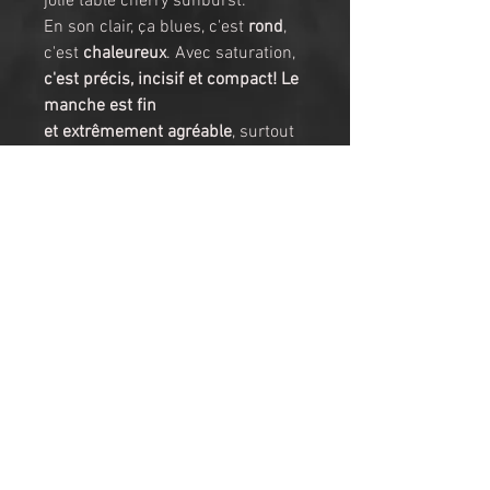
jolie table cherry sunburst. 
En son clair, ça blues, c'est 
rond
, 
c'est 
chaleureux
. Avec saturation, 
c'est précis, incisif et compact!
Le 
manche est fin 
et extrêmement agréable
, surtout 
si on veut tricoter! Avec ses 
mécaniques Grover, l'accordage 
ne bouge pas. Elle est 
bien équilibrée et super-
séduisante! Une standard à 
ce prix-là! 
c'est du luxe!
Elle a un peu de scratchs 
et rayures (CF: Photo) et elle a 
plus de 25 ans...
Équipée d'une housse (non 
Orville), possibilité pour etui rigide 
(60€ en supplément).