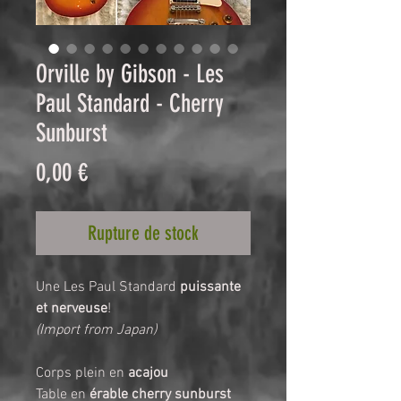
Orville by Gibson - Les
Paul Standard - Cherry
Sunburst
Prix
0,00 €
Rupture de stock
Une Les Paul Standard 
puissante 
et nerveuse
!
(Import from Japan)
Corps plein en 
acajou
Table en 
érable cherry sunburst 