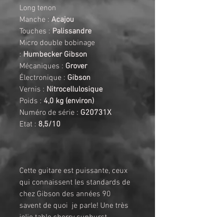
Long tenon
Manche : 
Acajou
Touches : 
Palissandre
Micro double bobinage 
: 
Humbecker Gibson
Mécaniques :
 Grover
Électronique : 
Gibson
Vernis : 
Nitrocellulosique
Poids : 
4,0 kg (environ)
Numéro de série : 
G20731X
Etat : 
8,5/10
Cette guitare est puissante, ceux 
qui connaissent les standards de 
chez Gibson des années 90 
savent de quoi  je parle! Une très 