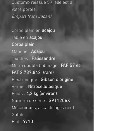
Customb reissue 59, elle est à 
votre portée. 
(Import from Japan)
Corps plein en 
acajou
Table en 
acajou 
Corps plein
Manche : 
Acajou
Touches : 
Palissandre
Micro double bobinage : 
PAF 57 et 
PAT 2.737.842  (rare)
Électronique : 
Gibson d'origine
Vernis : 
Nitrocellulosique
Poids : 
4,2 kg (environ)
Numéro de série :
 G911206X
Mécaniques, accastillages neuf 
Gotoh
État : 
9/10