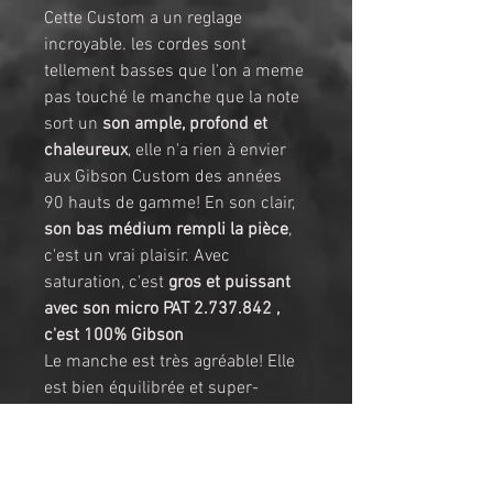
Cette Custom a un reglage 
incroyable. les cordes sont 
tellement basses que l'on a meme 
pas touché le manche que la note 
sort un 
son ample, profond et 
chaleureux
, elle n'a rien à envier 
aux Gibson Custom des années 
90 hauts de gamme! En son clair, 
son bas médium rempli la pièce
, 
c'est un vrai plaisir. Avec 
saturation, c'est 
gros et puissant 
avec son micro PAT 2.737.842 , 
c'est 100% Gibson
Le manche est très agréable! Elle 
est bien équilibrée et super-
séduisante avec son vernis nitro 
brillant et son 
liseré or et son 
patinage naturel
! 