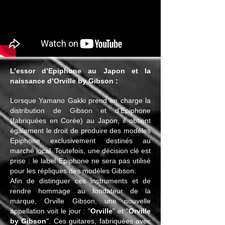
L’essor d’Epiphone au Japon et la
naissance d’Orville by Gibson :
Lorsque Yamano Gakki prend en charge la
distribution de Gibson et d’Epiphone
(fabriquées en Corée) au Japon, il obtient
également le droit de produire des modèles
Epiphone exclusivement destinés au
marché local. Toutefois, une décision clé est
prise : le label Epiphone ne sera pas utilisé
pour les répliques des modèles Gibson.
Afin de distinguer ces instruments et de
rendre hommage au fondateur de la
marque, Orville Gibson, une nouvelle
appellation voit le jour : "
Orville
" et "
Orville
by Gibson
". Ces guitares, fabriquées avec