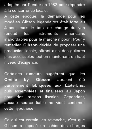
adoptée par Fender en 1982 pour répondre
à la concurrence locale.
À cette époque, la demande pour les
modèles Gibson légendaires était forte au
Japon, mais le taux de change du yen
rendait les instruments américains
inabordables pour le marché nippon. Pour y
remédier,
Gibson
décide de proposer une
production locale, offrant ainsi des guitares
plus accessibles tout en maintenant un haut
niveau d’exigence.
Certaines rumeurs suggèrent que les
Orville by Gibson
auraient été
partiellement fabriquées aux États-Unis,
puis assemblées et finalisées au Japon
pour des raisons fiscales. Cependant,
aucune source fiable ne vient confirmer
cette hypothèse.
Ce qui est certain, en revanche, c’est que
Gibson a imposé un cahier des charges