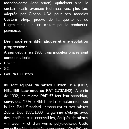
manche/corps (long tenon), optimisant ainsi le
sustain. Cette avancée technique sera plus tard
adoptée par Gibson USA pour ses modèles
Custom Shop, preuve de la qualité et de
l’ingénierie mises en œuvre par la production
japonaise.
Des modèles emblématiques et une évolution
progressive :
À ses débuts, en 1988, trois modèles phares sont
commercialisés :
ES-335
SG
Les Paul Custom
Ils sont équipés de micros Gibson USA (
HBR,
HBL Bill Lawrence
ou
PAT
2.737.842)
. À partir
de 1992, les micros
PAF 57
font leur apparition,
suivis des 490R et 498T, installés notamment sur
la Les Paul Standard Lemonburst et ses micros
Zebra.
Dès 1989/1990, la gamme s’élargit avec
des modèles plus accessibles, équipés de micros
« maison » et d’un vernis polyuréthane. Cette
nouvelle série, baptisée simplement "
Orville
", se