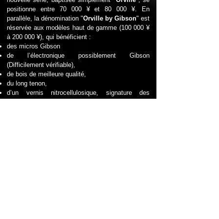
positionne entre 70 000 ¥ et 80 000 ¥.
En
parallèle, la dénomination "
Orville by Gibson
" est
réservée aux modèles haut de gamme (100 000 ¥
à 200 000 ¥), qui bénéficient :
des micros Gibson
de l’électronique possiblement Gibson
(Difficilement vérifiable),
de bois de meilleure qualité,
du long tenon,
d’un vernis nitrocellulosique, signature des
guitares Gibson traditionnelles.
En 1991, la gamme s’étend aux guitares
acoustiques avec l’introduction des J-45, J-160E,
Hummingbird, Dove et J-200, enrichissant ainsi
l’offre de la marque (cf. catalogue officiel).
Un tournant décisif et la fin de la production :
Avec la montée en puissance des modèles Orville
économiques, la production des modèles "
Orville
by Gibson
" prend fin en 1995. Deux ans plus
tard, en 1997, les
Orville
elles-mêmes cessent
d’être fabriquées, laissant place à Epiphone