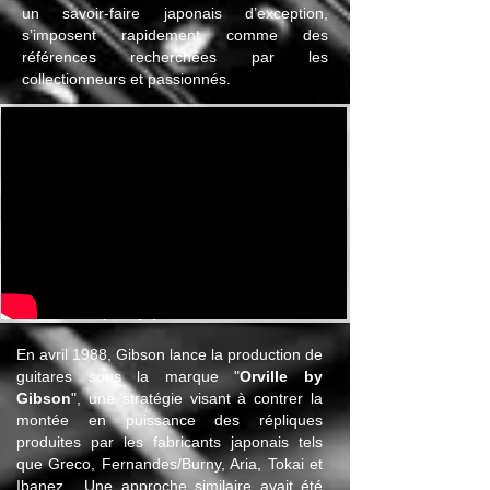
un savoir-faire japonais d’exception,
s’imposent rapidement comme des
références recherchées par les
collectionneurs et passionnés.
Orville by Gibson : la riposte de Gibson
face aux copies japonaises :
En avril 1988, Gibson lance la production de
guitares sous la marque "
Orville by
Gibson
", une stratégie visant à contrer la
montée en puissance des répliques
produites par les fabricants japonais tels
que Greco, Fernandes/Burny, Aria, Tokai et
Ibanez... Une approche similaire avait été